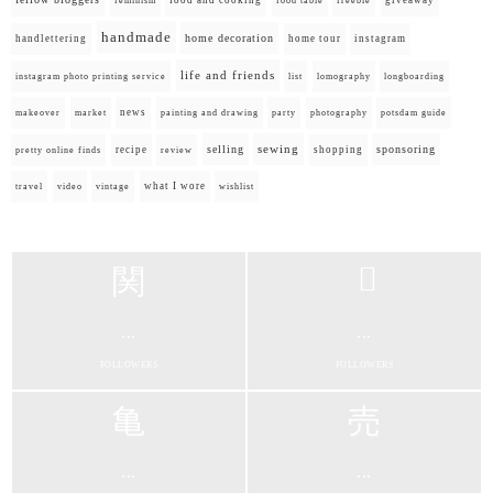
feminism
food table
freebie
handmade
home decoration
handlettering
home tour
instagram
life and friends
instagram photo printing service
list
lomography
longboarding
news
painting and drawing
makeover
market
party
photography
potsdam guide
selling
sewing
sponsoring
recipe
shopping
pretty online finds
review
what I wore
travel
video
vintage
wishlist
...
...
FOLLOWERS
FOLLOWERS
...
...