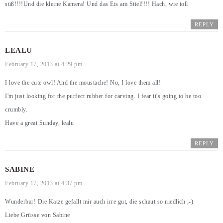
süß!!!!Und die kleine Kamera! Und das Eis am Stiel!!!! Hach, wie toll.
REPLY
LEALU
February 17, 2013 at 4:29 pm
I love the cute owl! And the moustache! No, I love them all!
I'm just looking for the purfect rubber for carving. I fear it's going to be too
crumbly.
Have a great Sunday, lealu
REPLY
SABINE
February 17, 2013 at 4:37 pm
Wunderbar! Die Katze gefällt mir auch irre gut, die schaut so niedlich ;-)
Liebe Grüsse von Sabine