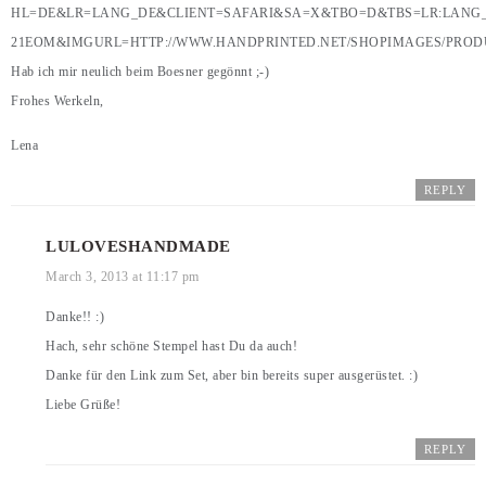
HL=DE&LR=LANG_DE&CLIENT=SAFARI&SA=X&TBO=D&TBS=LR:LANG_
21EOM&IMGURL=HTTP://WWW.HANDPRINTED.NET/SHOPIMAGES/PRODU
Hab ich mir neulich beim Boesner gegönnt ;-)
Frohes Werkeln,
Lena
REPLY
LULOVESHANDMADE
March 3, 2013 at 11:17 pm
Danke!! :)
Hach, sehr schöne Stempel hast Du da auch!
Danke für den Link zum Set, aber bin bereits super ausgerüstet. :)
Liebe Grüße!
REPLY