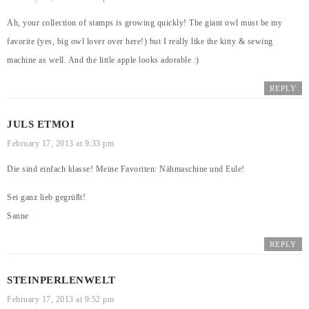
Ah, your collection of stamps is growing quickly! The giant owl must be my
favorite (yes, big owl lover over here!) but I really like the kitty & sewing
machine as well. And the little apple looks adorable :)
REPLY
JULS ETMOI
February 17, 2013 at 9:33 pm
Die sind einfach klasse! Meine Favoriten: Nähmaschine und Eule!
Sei ganz lieb gegrüßt!
Sanne
REPLY
STEINPERLENWELT
February 17, 2013 at 9:52 pm