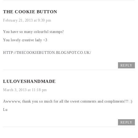
THE COOKIE BUTTON
February 21, 2013 at 9:39 pm
You have so many colourful stanmps!
You lovely creative lady <3
HTTP://THECOOKIEBUTTON.BLOGSPOT.CO.UK/
REPLY
LULOVESHANDMADE
March 3, 2013 at 11:18 pm
Awwwww, thank you so much for all the sweet comments and compliments!!! :)
Lu
REPLY