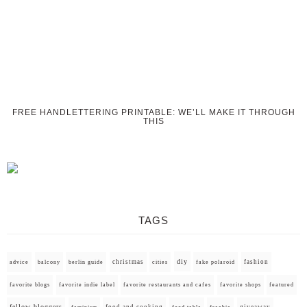
FREE HANDLETTERING PRINTABLE: WE’LL MAKE IT THROUGH
THIS
TAGS
diy
christmas
fashion
advice
balcony
berlin guide
cities
fake polaroid
favorite blogs
favorite indie label
favorite restaurants and cafes
favorite shops
featured
fellow bloggers
food and cooking
giveaway