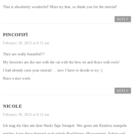
That is absolutely wonderful! Must try that, so thank you for the tutorial!
REPLY
PINCOFIFÌ
February 18, 2013 at 8:11 am
They are really beautiful!!!
My favorites are the one with the cat with the bow tie and those with owls!
I had already seen your tutorial … now I have to decide to try :)
Have a nice week
REPLY
NICOLE
February 18, 2013 at 8:12 am
Ich mag die Idee mit dem Washi Tape Stempel. Wer gerne mit Kindern stempeln
möchte, kann diese Stempel auch mittels Bauklötzen, Moosgummi, Schere und