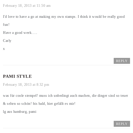
February 18, 2013 at 11:50 am
I'd love to have a go at making my own stamps. I think it would be really good
fun!
Have a good week…..
Carly
x
REPLY
PAMI STYLE
February 18, 2013 at 8:32 pm
was für coole stempel! muss ich unbedingt auch machen, die dinger sind so teuer
& selten so schön! bis bald, hier gefällt es mir!
lg aus hamburg, pami
REPLY