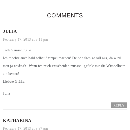
COMMENTS
JULIA
February 17, 2013 at 3:11 pm
Tolle Sammlung :o
Ich möchte auch bald selbst Stempel machen! Deine sehen so toll aus, da wird
man ja neidisch! Wenn ich mich entscheiden müsste.. gefiele mir die Wimpelkette
am besten!
Liebste Grüße,
Julia
REPLY
KATHARINA
February 17, 2013 at 3:37 pm