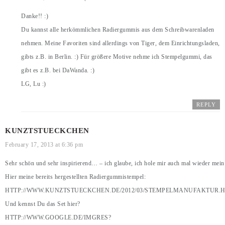
Danke!! :)
Du kannst alle herkömmlichen Radiergummis aus dem Schreibwarenladen
nehmen. Meine Favoriten sind allerdings von Tiger, dem Einrichtungsladen,
gibts z.B. in Berlin. :) Für größere Motive nehme ich Stempelgummi, das
gibt es z.B. bei DaWanda. :)
LG, Lu :)
REPLY
KUNZTSTUECKCHEN
February 17, 2013 at 6:36 pm
Sehr schön und sehr inspirierend… – ich glaube, ich hole mir auch mal wieder mei
Hier meine bereits hergestellten Radiergummistempel:
HTTP://WWW.KUNZTSTUECKCHEN.DE/2012/03/STEMPELMANUFAKTUR.
Und kennst Du das Set hier?
HTTP://WWW.GOOGLE.DE/IMGRES?