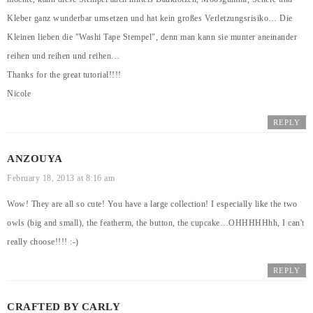
Kleber ganz wunderbar umsetzen und hat kein großes Verletzungsrisiko… Die
Kleinen lieben die "Washi Tape Stempel", denn man kann sie munter aneinander
reihen und reihen und reihen…
Thanks for the great tutorial!!!!
Nicole
REPLY
ANZOUYA
February 18, 2013 at 8:16 am
Wow! They are all so cute! You have a large collection! I especially like the two
owls (big and small), the featherm, the button, the cupcake…OHHHHHhh, I can't
really choose!!!! :-)
REPLY
CRAFTED BY CARLY