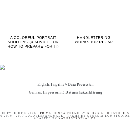
A COLORFUL PORTRAIT
HANDLETTERING
SHOOTING (& ADVICE FOR
WORKSHOP RECAP
HOW TO PREPARE FOR IT)
English:
Imprint
//
Data Protection
German:
Impressum
//
Datenschutzerklärung
COPYRIGHT © 2026 ·
PRIMA DONNA THEME
BY
GEORGIA LOU STUDIOS
© 2010 - 2017 LULOVESHANDMADE · THEME BY GEORGIA LOU STUDIOS,
ADAPTED BY
KATHASTROPHAL.DE
.