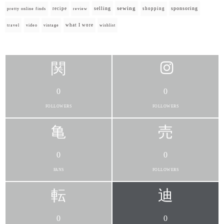
selling
sewing
sponsoring
recipe
shopping
pretty online finds
review
what I wore
travel
video
vintage
wishlist
0
0
FOLLOWERS
FOLLOWERS
0
0
FANS
FOLLOWERS
0
0