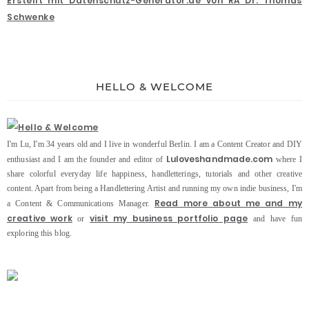
Erstellt mit Datenschutz-Generator.de von RA Dr. Thomas
Schwenke
HELLO & WELCOME
I'm Lu, I'm 34 years old and I live in wonderful Berlin. I am a Content Creator and DIY
Luloveshandmade.com
enthusiast and I am the founder and editor of
where I
share colorful everyday life happiness, handletterings, tutorials and other creative
content. Apart from being a Handlettering Artist and running my own indie business, I'm
Read more about me and my
a Content & Communications Manager.
creative work
visit my business portfolio page
or
and have fun
exploring this blog.