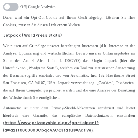
Google Analytics
Dabei wird ein Opt-Out-Cookie auf Ihrem Gerät abgelegt. Löschen Sie Ihre
Cookies, müssen Sie diesen Link erneut klicken.
Jetpack (WordPress Stats)
Wir nutzen auf Grundlage unserer berechtigten Interessen (d.h. Interesse an der
Analyse, Optimierung und wirtschaftlichem Betrieb unseres Onlineangebotes im
Sinne des Art. 6 Abs. 1 lit. f. DSGVO) das Plugin Jetpack (hier die
Unterfunktion „Wordpress Stats“), welches ein Tool zur statistischen Auswertung
der Besucherzugriffe einbindet und von Automattic, Inc. 132 Hawthorne Street
San Francisco, CA 94107, USA. Jetpack verwendet sog. „Cookies“, Textdateien,
die auf Ihrem Computer gespeichert werden und die eine Analyse der Benutzung
der Website durch Sie ermöglichen.
Automattic ist unter dem Privacy-Shield-Abkommen zertifiziert und bietet
hierdurch eine Garantie, das europäische Datenschutzrecht einzuhalten
https://www.privacyshield.gov/participant?
(
id=a2zt0000000CbqcAAC&status=Active
).