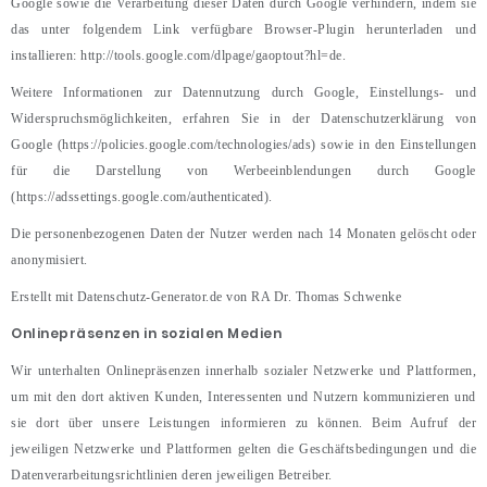
Google sowie die Verarbeitung dieser Daten durch Google verhindern, indem sie
das unter folgendem Link verfügbare Browser-Plugin herunterladen und
installieren: http://tools.google.com/dlpage/gaoptout?hl=de.
Weitere Informationen zur Datennutzung durch Google, Einstellungs- und
Widerspruchsmöglichkeiten, erfahren Sie in der Datenschutzerklärung von
Google (https://policies.google.com/technologies/ads) sowie in den Einstellungen
für die Darstellung von Werbeeinblendungen durch Google
(https://adssettings.google.com/authenticated).
Die personenbezogenen Daten der Nutzer werden nach 14 Monaten gelöscht oder
anonymisiert.
Erstellt mit Datenschutz-Generator.de von RA Dr. Thomas Schwenke
Onlinepräsenzen in sozialen Medien
Wir unterhalten Onlinepräsenzen innerhalb sozialer Netzwerke und Plattformen,
um mit den dort aktiven Kunden, Interessenten und Nutzern kommunizieren und
sie dort über unsere Leistungen informieren zu können. Beim Aufruf der
jeweiligen Netzwerke und Plattformen gelten die Geschäftsbedingungen und die
Datenverarbeitungsrichtlinien deren jeweiligen Betreiber.