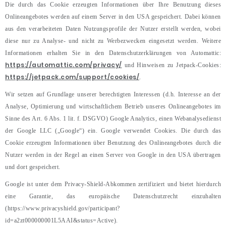
Die durch das Cookie erzeugten Informationen über Ihre Benutzung dieses
Onlineangebotes werden auf einem Server in den USA gespeichert. Dabei können
aus den verarbeiteten Daten Nutzungsprofile der Nutzer erstellt werden, wobei
diese nur zu Analyse- und nicht zu Werbezwecken eingesetzt werden. Weitere
Informationen erhalten Sie in den Datenschutzerklärungen von Automattic:
https://automattic.com/privacy/
und Hinweisen zu Jetpack-Cookies:
https://jetpack.com/support/cookies/
.
Wir setzen auf Grundlage unserer berechtigten Interessen (d.h. Interesse an der
Analyse, Optimierung und wirtschaftlichem Betrieb unseres Onlineangebotes im
Sinne des Art. 6 Abs. 1 lit. f. DSGVO) Google Analytics, einen Webanalysedienst
der Google LLC („Google“) ein. Google verwendet Cookies. Die durch das
Cookie erzeugten Informationen über Benutzung des Onlineangebotes durch die
Nutzer werden in der Regel an einen Server von Google in den USA übertragen
und dort gespeichert.
Google ist unter dem Privacy-Shield-Abkommen zertifiziert und bietet hierdurch
eine Garantie, das europäische Datenschutzrecht einzuhalten
(https://www.privacyshield.gov/participant?
id=a2zt000000001L5AAI&status=Active).