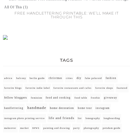
FREE HANDLETTERING PRINTABLE: WE’LL MAKE IT
THROUGH THIS
TAGS
diy
christmas
fashion
advice
balcony
berlin guide
cities
fake polaroid
favorite blogs
favorite indie label
favorite restaurants and cafes
favorite shops
featured
fellow bloggers
food and cooking
giveaway
feminism
food table
freebie
handmade
home decoration
handlettering
home tour
instagram
life and friends
instagram photo printing service
list
lomography
longboarding
news
painting and drawing
makeover
market
party
photography
potsdam guide