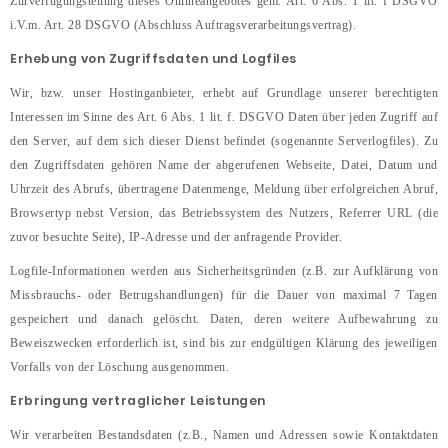
Zurverfügungstellung dieses Onlineangebotes gem. Art. 6 Abs. 1 lit. f DSGVO
i.V.m. Art. 28 DSGVO (Abschluss Auftragsverarbeitungsvertrag).
Erhebung von Zugriffsdaten und Logfiles
Wir, bzw. unser Hostinganbieter, erhebt auf Grundlage unserer berechtigten
Interessen im Sinne des Art. 6 Abs. 1 lit. f. DSGVO Daten über jeden Zugriff auf
den Server, auf dem sich dieser Dienst befindet (sogenannte Serverlogfiles). Zu
den Zugriffsdaten gehören Name der abgerufenen Webseite, Datei, Datum und
Uhrzeit des Abrufs, übertragene Datenmenge, Meldung über erfolgreichen Abruf,
Browsertyp nebst Version, das Betriebssystem des Nutzers, Referrer URL (die
zuvor besuchte Seite), IP-Adresse und der anfragende Provider.
Logfile-Informationen werden aus Sicherheitsgründen (z.B. zur Aufklärung von
Missbrauchs- oder Betrugshandlungen) für die Dauer von maximal 7 Tagen
gespeichert und danach gelöscht. Daten, deren weitere Aufbewahrung zu
Beweiszwecken erforderlich ist, sind bis zur endgültigen Klärung des jeweiligen
Vorfalls von der Löschung ausgenommen.
Erbringung vertraglicher Leistungen
Wir verarbeiten Bestandsdaten (z.B., Namen und Adressen sowie Kontaktdaten