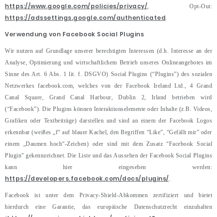
https://www.google.com/policies/privacy/
, Opt-Out:
https://adssettings.google.com/authenticated
.
Verwendung von Facebook Social Plugins
Wir nutzen auf Grundlage unserer berechtigten Interessen (d.h. Interesse an der
Analyse, Optimierung und wirtschaftlichem Betrieb unseres Onlineangebotes im
Sinne des Art. 6 Abs. 1 lit. f. DSGVO) Social Plugins (“Plugins”) des sozialen
Netzwerkes facebook.com, welches von der Facebook Ireland Ltd., 4 Grand
Canal Square, Grand Canal Harbour, Dublin 2, Irland betrieben wird
(“Facebook”). Die Plugins können Interaktionselemente oder Inhalte (z.B. Videos,
Grafiken oder Textbeiträge) darstellen und sind an einem der Facebook Logos
erkennbar (weißes „f“ auf blauer Kachel, den Begriffen “Like”, “Gefällt mir” oder
einem „Daumen hoch“-Zeichen) oder sind mit dem Zusatz “Facebook Social
Plugin” gekennzeichnet. Die Liste und das Aussehen der Facebook Social Plugins
kann hier eingesehen werden:
https://developers.facebook.com/docs/plugins/
.
Facebook ist unter dem Privacy-Shield-Abkommen zertifiziert und bietet
hierdurch eine Garantie, das europäische Datenschutzrecht einzuhalten