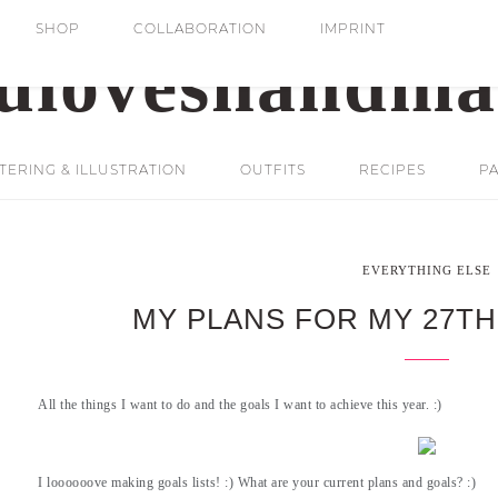
SHOP
COLLABORATION
IMPRINT
ERING & ILLUSTRATION
OUTFITS
RECIPES
PA
EVERYTHING ELSE
MY PLANS FOR MY 27TH 
All the things I want to do and the goals I want to achieve this year. :)
I loooooove making goals lists! :) What are your current plans and goals? :)