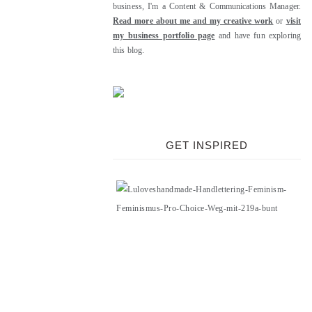
business, I'm a Content & Communications Manager.
Read more about me and my creative work
or
visit
my business portfolio page
and have fun exploring
this blog.
GET INSPIRED