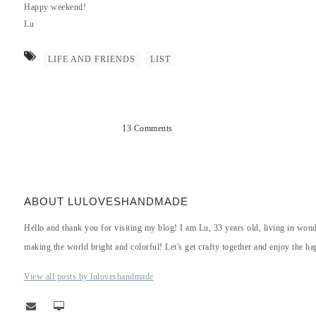
Happy weekend!
Lu
LIFE AND FRIENDS
LIST
13 Comments
ABOUT LULOVESHANDMADE
Hello and thank you for visiting my blog! I am Lu, 33 years old, living in won
making the world bright and colorful! Let's get crafty together and enjoy the hap
View all posts by luloveshandmade