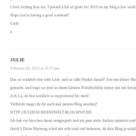
I love writing lists too. I posted a list of goals for 2013 on my blog a few wee
Hope you're having a good weekend!
Carly
x
JULIE
February 24, 2013 at 12:13 pm
Das ist wirklich eine tolle Liste, und so süße Punkte darauf! Zoo mit deiner Ma
gemacht, und trage sie jetzt in einem kleinen Notizbüchlein immer mit mir heru
Ach Lu, du bist wirklich so inspirierend für mich!
Vielleicht magst du dir auch mal meinen Blog ansehen?
HTTP://JULIESSCHOENEWELT.BLOGSPOT.DE/
Ich hab ein bisschen daran rumgespielt und ein paar mehr Sachen optimiert und es
(huch!) Deine Meinung würd mir echt total viel bedeuten, da dein Blog ja wir