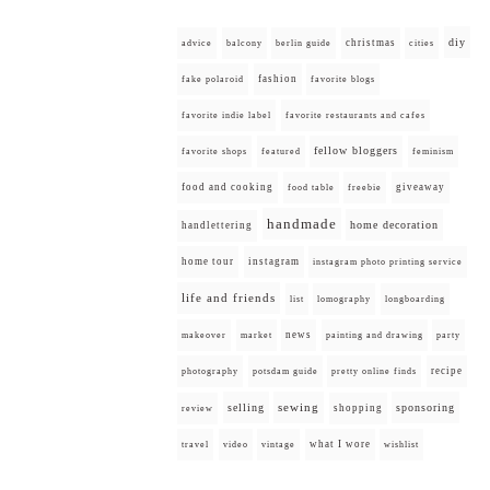
diy
christmas
advice
balcony
berlin guide
cities
fashion
fake polaroid
favorite blogs
favorite indie label
favorite restaurants and cafes
fellow bloggers
favorite shops
featured
feminism
food and cooking
giveaway
food table
freebie
handmade
home decoration
handlettering
home tour
instagram
instagram photo printing service
life and friends
list
lomography
longboarding
news
painting and drawing
makeover
market
party
recipe
photography
potsdam guide
pretty online finds
selling
sewing
sponsoring
shopping
review
what I wore
travel
video
vintage
wishlist