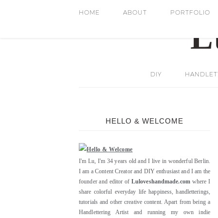
HOME
ABOUT
PORTFOLIO
DIY
HANDLETT
HELLO & WELCOME
I'm Lu, I'm 34 years old and I live in wonderful Berlin.
I am a Content Creator and DIY enthusiast and I am the
founder and editor of
Luloveshandmade.com
where I
share colorful everyday life happiness, handletterings,
tutorials and other creative content. Apart from being a
Handlettering Artist and running my own indie