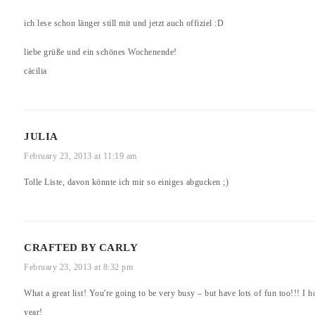
ich lese schon länger still mit und jetzt auch offiziel :D
liebe grüße und ein schönes Wochenende!
cäcilia
JULIA
February 23, 2013 at 11:19 am
Tolle Liste, davon könnte ich mir so einiges abgucken ;)
CRAFTED BY CARLY
February 23, 2013 at 8:32 pm
What a great list! You're going to be very busy – but have lots of fun too!!! I ho
year!