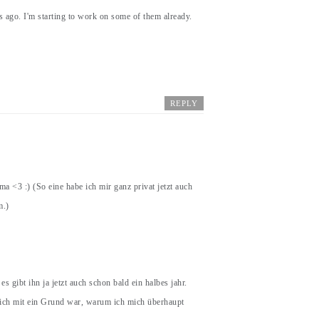
ks ago. I'm starting to work on some of them already.
REPLY
ma <3 :) (So eine habe ich mir ganz privat jetzt auch
m.)
 gibt ihn ja jetzt auch schon bald ein halbes jahr.
klich mit ein Grund war, warum ich mich überhaupt