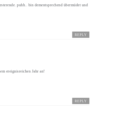
semesterende. puhh.. bin dementsprechend übermüdet und
REPLY
nem ereignisreichen Jahr an!
REPLY