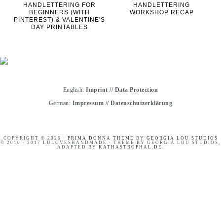
HANDLETTERING FOR
HANDLETTERING
BEGINNERS (WITH
WORKSHOP RECAP
PINTEREST) & VALENTINE'S
DAY PRINTABLES
English:
Imprint
//
Data Protection
German:
Impressum
//
Datenschutzerklärung
COPYRIGHT © 2026 ·
PRIMA DONNA THEME
BY
GEORGIA LOU STUDIOS
© 2010 - 2017 LULOVESHANDMADE · THEME BY GEORGIA LOU STUDIOS,
ADAPTED BY
KATHASTROPHAL.DE
.