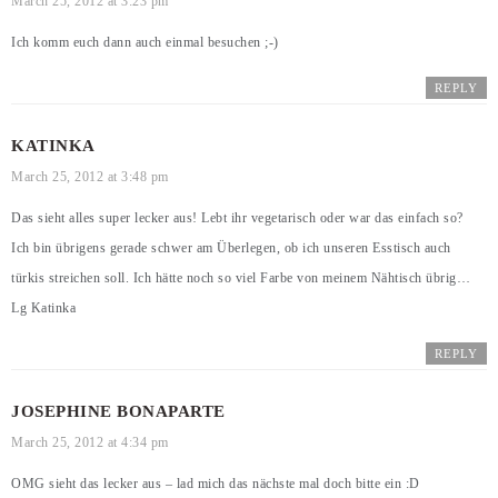
March 25, 2012 at 3:23 pm
Ich komm euch dann auch einmal besuchen ;-)
REPLY
KATINKA
March 25, 2012 at 3:48 pm
Das sieht alles super lecker aus! Lebt ihr vegetarisch oder war das einfach so?
Ich bin übrigens gerade schwer am Überlegen, ob ich unseren Esstisch auch
türkis streichen soll. Ich hätte noch so viel Farbe von meinem Nähtisch übrig…
Lg Katinka
REPLY
JOSEPHINE BONAPARTE
March 25, 2012 at 4:34 pm
OMG sieht das lecker aus – lad mich das nächste mal doch bitte ein :D