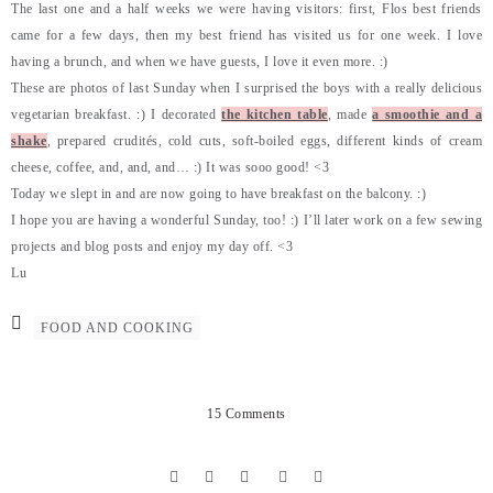
The last one and a half weeks we were having visitors: first, Flos best friends
came for a few days, then my best friend has visited us for one week. I love
having a brunch, and when we have guests, I love it even more. :)
These are photos of last Sunday when I surprised the boys with a really delicious
vegetarian breakfast. :) I decorated
the kitchen table
, made
a smoothie and a
shake
, prepared crudités, cold cuts, soft-boiled eggs, different kinds of cream
cheese, coffee, and, and, and… :) It was sooo good! <3
Today we slept in and are now going to have breakfast on the balcony. :)
I hope you are having a wonderful Sunday, too! :) I’ll later work on a few sewing
projects and blog posts and enjoy my day off. <3
Lu
FOOD AND COOKING
15 Comments