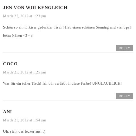
JEN VON WOLKENGLEICH
March 25, 2012 at 1:23 pm
Schön so ein türkiser gedeckter Tisch! Hab einen schönen Sonntag und viel Spaß
beim Nähen <3 <3
REPLY
COCO
March 25, 2012 at 1:25 pm
Was für ein toller Tisch! Ich bin verliebt in diese Farbe! UNGLAUBLICH!
REPLY
ANI
March 25, 2012 at 1:54 pm
Oh, sieht das lecker aus. :)