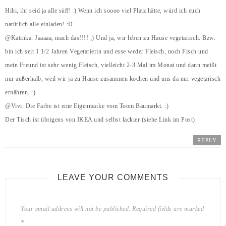
Hihi, ihr seid ja alle süß! :) Wenn ich soooo viel Platz hätte, würd ich euch
natürlich alle einladen! :D
@Katinka: Jaaaaa, mach das!!!! ;) Und ja, wir leben zu Hause vegetarisch. Bzw.
bin ich seit 1 1/2 Jahren Vegetarierin und esse weder Fleisch, noch Fisch und
mein Freund ist sehr wenig Fleisch, vielleicht 2-3 Mal im Monat und dann meißt
nur außerhalb, weil wir ja zu Hause zusammen kochen und uns da nur vegetarisch
ernähren. :)
@Vivi: Die Farbe ist eine Eigenmarke vom Toom Baumarkt. :)
Der Tisch ist übrigens von IKEA und selbst lackier (siehe Link im Post).
REPLY
LEAVE YOUR COMMENTS
Your email address will not be published.
Required fields are marked
*