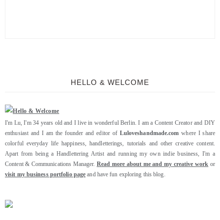
HELLO & WELCOME
I'm Lu, I'm 34 years old and I live in wonderful Berlin. I am a Content Creator and DIY
enthusiast and I am the founder and editor of
Luloveshandmade.com
where I share
colorful everyday life happiness, handletterings, tutorials and other creative content.
Apart from being a Handlettering Artist and running my own indie business, I'm a
Content & Communications Manager.
Read more about me and my creative work
or
visit my business portfolio page
and have fun exploring this blog.