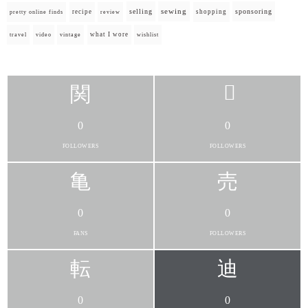
selling
sewing
sponsoring
recipe
shopping
pretty online finds
review
what I wore
travel
video
vintage
wishlist
0
0
FOLLOWERS
FOLLOWERS
0
0
FANS
FOLLOWERS
0
0