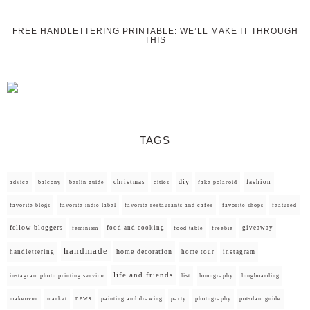
FREE HANDLETTERING PRINTABLE: WE’LL MAKE IT THROUGH
THIS
TAGS
diy
christmas
fashion
advice
balcony
berlin guide
cities
fake polaroid
favorite blogs
favorite indie label
favorite restaurants and cafes
favorite shops
featured
fellow bloggers
food and cooking
giveaway
feminism
food table
freebie
handmade
home decoration
handlettering
home tour
instagram
life and friends
instagram photo printing service
list
lomography
longboarding
news
painting and drawing
makeover
market
party
photography
potsdam guide