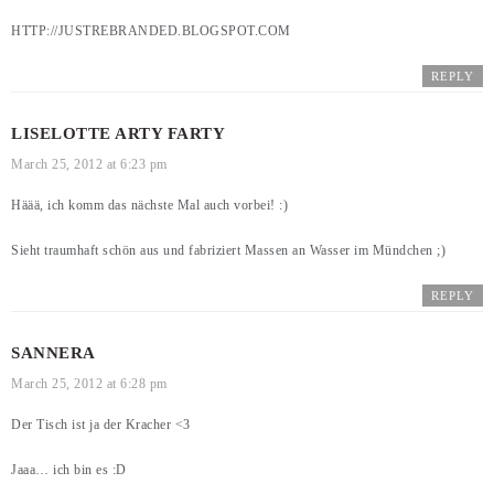
HTTP://JUSTREBRANDED.BLOGSPOT.COM
REPLY
LISELOTTE ARTY FARTY
March 25, 2012 at 6:23 pm
Häää, ich komm das nächste Mal auch vorbei! :)
Sieht traumhaft schön aus und fabriziert Massen an Wasser im Mündchen ;)
REPLY
SANNERA
March 25, 2012 at 6:28 pm
Der Tisch ist ja der Kracher <3
Jaaa… ich bin es :D