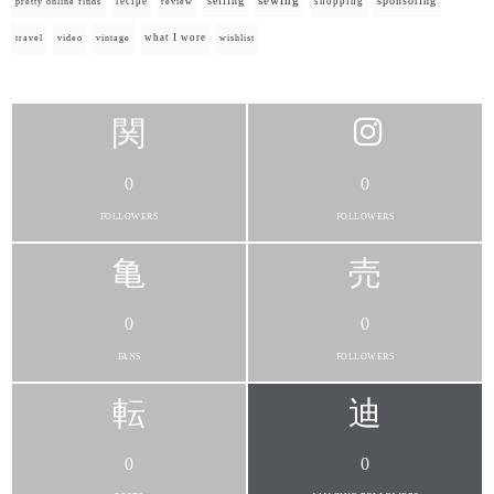
selling
sewing
sponsoring
recipe
shopping
pretty online finds
review
what I wore
travel
video
vintage
wishlist
0
0
FOLLOWERS
FOLLOWERS
0
0
FANS
FOLLOWERS
0
0