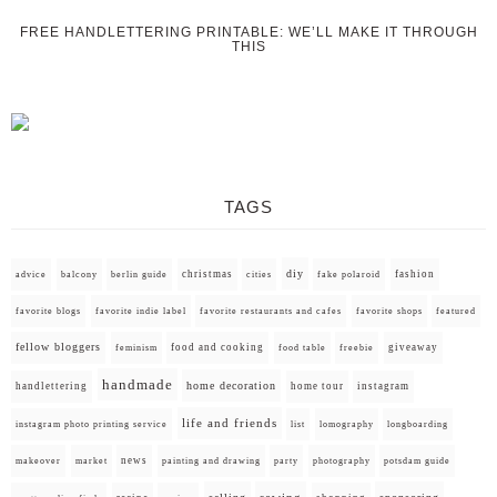
FREE HANDLETTERING PRINTABLE: WE’LL MAKE IT THROUGH
THIS
TAGS
diy
christmas
fashion
advice
balcony
berlin guide
cities
fake polaroid
favorite blogs
favorite indie label
favorite restaurants and cafes
favorite shops
featured
fellow bloggers
food and cooking
giveaway
feminism
food table
freebie
handmade
home decoration
handlettering
home tour
instagram
life and friends
instagram photo printing service
list
lomography
longboarding
news
painting and drawing
makeover
market
party
photography
potsdam guide