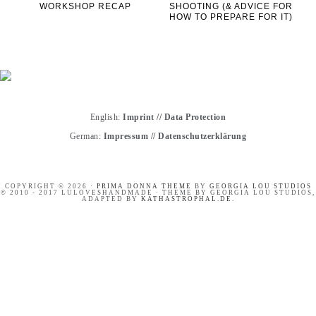
WORKSHOP RECAP
SHOOTING (& ADVICE FOR
HOW TO PREPARE FOR IT)
English:
Imprint
//
Data Protection
German:
Impressum
//
Datenschutzerklärung
COPYRIGHT © 2026 ·
PRIMA DONNA THEME
BY
GEORGIA LOU STUDIOS
© 2010 - 2017 LULOVESHANDMADE · THEME BY GEORGIA LOU STUDIOS,
ADAPTED BY
KATHASTROPHAL.DE
.