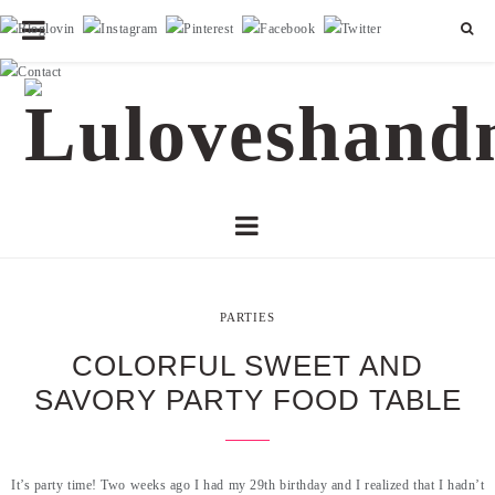
PARTIES
COLORFUL SWEET AND
SAVORY PARTY FOOD TABLE
It’s party time! Two weeks ago I had my 29th birthday and I realized that I hadn’t