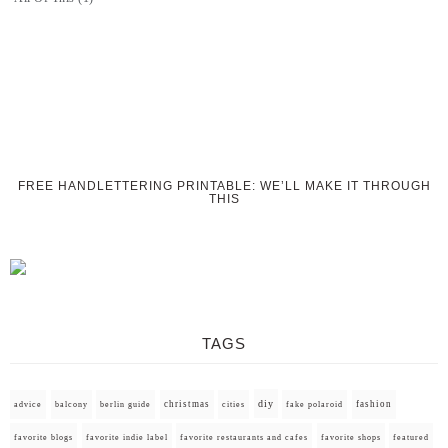
FREE HANDLETTERING PRINTABLE: WE’LL MAKE IT THROUGH
THIS
TAGS
diy
christmas
fashion
advice
balcony
berlin guide
cities
fake polaroid
favorite blogs
favorite indie label
favorite restaurants and cafes
favorite shops
featured