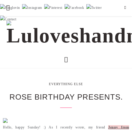
EVERYTHING ELSE
ROSE BIRTHDAY PRESENTS.
Hello, happy Sunday! :) As I recently wrote, my friend
Jenny from