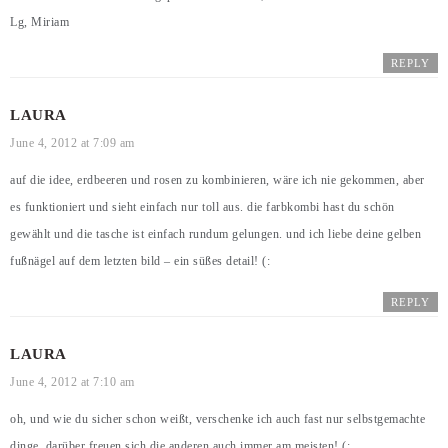
Lg, Miriam
REPLY
LAURA
June 4, 2012 at 7:09 am
auf die idee, erdbeeren und rosen zu kombinieren, wäre ich nie gekommen, aber
es funktioniert und sieht einfach nur toll aus. die farbkombi hast du schön
gewählt und die tasche ist einfach rundum gelungen. und ich liebe deine gelben
fußnägel auf dem letzten bild – ein süßes detail! (:
REPLY
LAURA
June 4, 2012 at 7:10 am
oh, und wie du sicher schon weißt, verschenke ich auch fast nur selbstgemachte
dinge. darüber freuen sich die anderen auch immer am meisten! (: