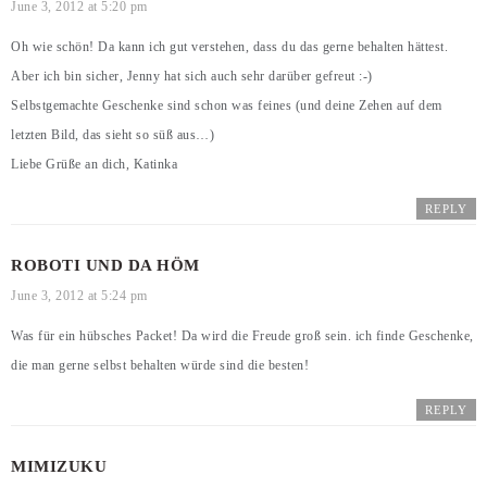
June 3, 2012 at 5:20 pm
Oh wie schön! Da kann ich gut verstehen, dass du das gerne behalten hättest.
Aber ich bin sicher, Jenny hat sich auch sehr darüber gefreut :-)
Selbstgemachte Geschenke sind schon was feines (und deine Zehen auf dem
letzten Bild, das sieht so süß aus…)
Liebe Grüße an dich, Katinka
REPLY
ROBOTI UND DA HÖM
June 3, 2012 at 5:24 pm
Was für ein hübsches Packet! Da wird die Freude groß sein. ich finde Geschenke,
die man gerne selbst behalten würde sind die besten!
REPLY
MIMIZUKU