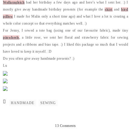
Wolkengleich
had her birthday a few days ago and here’s what I sent her. :) I
mostly give away handmade birthday presents (for example the
skirt
and
bird
pillow
I made for Malin only a short time ago) and what I love a lot is creating a
whole color concept so that everything matches well. :)
For Jenny, I sewed a tote bag (using one of our favourite fabric), made tiny
pinwheels
, a little rose, we sent her floral and strawberry fabric for sewing
projects and a ribbons and bias tape. :) I liked this package so much that I would
have loved to keep it myself. :D
Do you often give away handmade presents? :)
Lu
HANDMADE
SEWING
13 Comments