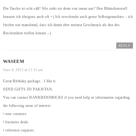
Die Tasche ist echt süß! Wie sieht sie denn von innen aus? Den Blümchenstoff
benutze ich übrigens auch oft =) Ich verschenke auch gerne Selbstgemachtes – ich
fürchte nur manchmal, dass ich damit eher meinen Geschmack als den des
Beschenkten treffen könnte ;-)
REPLY
WASEEM
June 4, 2012 at 11:11 am
Great Birthday package…I like it.
SEND GIFTS TO PAKISTAN.
You can contact
HANKHENDRICKS
if you need help or information regarding
the following areas of interest:
• new ventures
• business deals
• reference requests