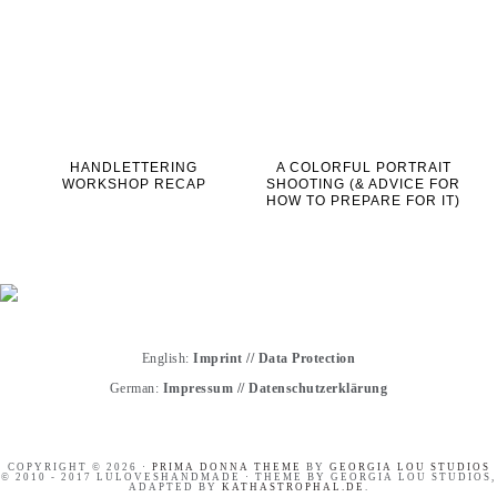
HANDLETTERING
A COLORFUL PORTRAIT
WORKSHOP RECAP
SHOOTING (& ADVICE FOR
HOW TO PREPARE FOR IT)
English:
Imprint
//
Data Protection
German:
Impressum
//
Datenschutzerklärung
COPYRIGHT © 2026 ·
PRIMA DONNA THEME
BY
GEORGIA LOU STUDIOS
© 2010 - 2017 LULOVESHANDMADE · THEME BY GEORGIA LOU STUDIOS,
ADAPTED BY
KATHASTROPHAL.DE
.