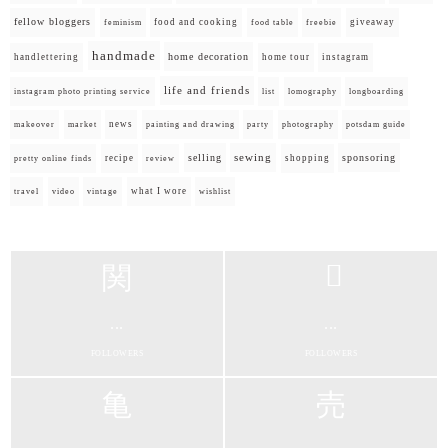
fellow bloggers
food and cooking
giveaway
feminism
food table
freebie
handmade
home decoration
handlettering
home tour
instagram
life and friends
instagram photo printing service
list
lomography
longboarding
news
painting and drawing
makeover
market
party
photography
potsdam guide
selling
sewing
sponsoring
recipe
shopping
pretty online finds
review
what I wore
travel
video
vintage
wishlist
...
...
FOLLOWERS
FOLLOWERS