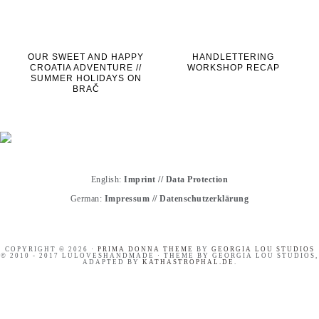
OUR SWEET AND HAPPY
HANDLETTERING
CROATIA ADVENTURE //
WORKSHOP RECAP
SUMMER HOLIDAYS ON
BRAČ
English:
Imprint
//
Data Protection
German:
Impressum
//
Datenschutzerklärung
COPYRIGHT © 2026 ·
PRIMA DONNA THEME
BY
GEORGIA LOU STUDIOS
© 2010 - 2017 LULOVESHANDMADE · THEME BY GEORGIA LOU STUDIOS,
ADAPTED BY
KATHASTROPHAL.DE
.