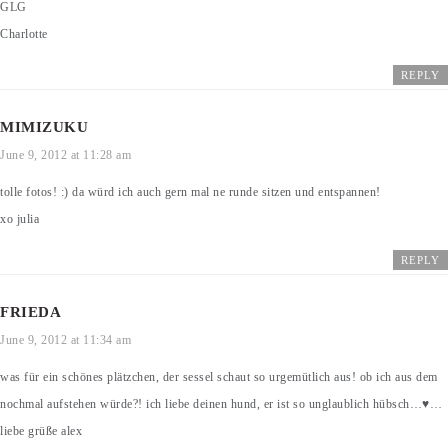
GLG
Charlotte
REPLY
MIMIZUKU
June 9, 2012 at 11:28 am
tolle fotos! :) da würd ich auch gern mal ne runde sitzen und entspannen!
xo julia
REPLY
FRIEDA
June 9, 2012 at 11:34 am
was für ein schönes plätzchen, der sessel schaut so urgemütlich aus! ob ich aus dem
nochmal aufstehen würde?! ich liebe deinen hund, er ist so unglaublich hübsch…♥…
liebe grüße alex