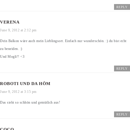
REPLY
VERENA
June 9, 2012 at 2:12 pm
Dein Balkon wäre auch mein Lieblingsort. Einfach nur wunderschön. :) du bist echt
zu beneiden. :)
Und Mogli!! <3
REPLY
ROBOTI UND DA HÖM
June 9, 2012 at 3:15 pm
Das sieht so schhön und gemütlich aus!
REPLY
COCO