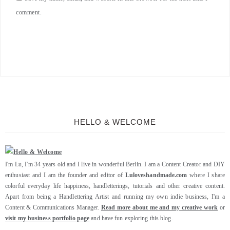
comment.
HELLO & WELCOME
I'm Lu, I'm 34 years old and I live in wonderful Berlin. I am a Content Creator and DIY
enthusiast and I am the founder and editor of
Luloveshandmade.com
where I share
colorful everyday life happiness, handletterings, tutorials and other creative content.
Apart from being a Handlettering Artist and running my own indie business, I'm a
Content & Communications Manager.
Read more about me and my creative work
or
visit my business portfolio page
and have fun exploring this blog.