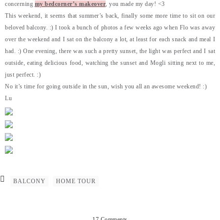
concerning
my bedcorner’s makeover
, you made my day! <3
This weekend, it seems that summer’s back, finally some more time to sit on our
beloved balcony. :) I took a bunch of photos a few weeks ago when Flo was away
over the weekend and I sat on the balcony a lot, at least for each snack and meal I
had. :) One evening, there was such a pretty sunset, the light was perfect and I sat
outside, eating delicious food, watching the sunset and Mogli sitting next to me,
just perfect. :)
No it’s time for going outside in the sun, wish you all an awesome weekend! :)
Lu
BALCONY
HOME TOUR
17 Comments