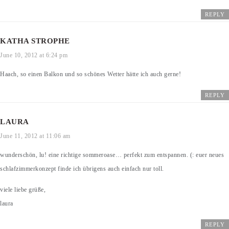
REPLY
KATHA STROPHE
June 10, 2012 at 6:24 pm
Haach, so einen Balkon und so schönes Wetter hätte ich auch gerne!
REPLY
LAURA
June 11, 2012 at 11:06 am
wunderschön, lu! eine richtige sommeroase… perfekt zum entspannen. (: euer neues
schlafzimmerkonzept finde ich übrigens auch einfach nur toll.
viele liebe grüße,
laura
REPLY