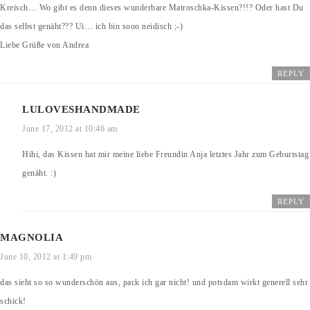
Kreisch… Wo gibt es denn dieses wunderbare Matroschka-Kissen?!!? Oder hast Du
das selbst genäht??? Ui… ich bin sooo neidisch ;-)
Liebe Grüße von Andrea
REPLY
LULOVESHANDMADE
June 17, 2012 at 10:46 am
Hihi, das Kissen hat mir meine liebe Freundin Anja letztes Jahr zum Geburtstag
genäht. :)
REPLY
MAGNOLIA
June 10, 2012 at 1:49 pm
das sieht so so wunderschön aus, pack ich gar nicht! und potsdam wirkt generell sehr
schick!