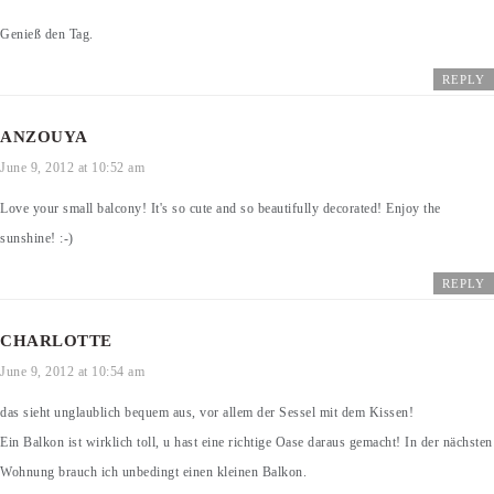
Genieß den Tag.
REPLY
ANZOUYA
June 9, 2012 at 10:52 am
Love your small balcony! It's so cute and so beautifully decorated! Enjoy the
sunshine! :-)
REPLY
CHARLOTTE
June 9, 2012 at 10:54 am
das sieht unglaublich bequem aus, vor allem der Sessel mit dem Kissen!
Ein Balkon ist wirklich toll, u hast eine richtige Oase daraus gemacht! In der nächsten
Wohnung brauch ich unbedingt einen kleinen Balkon.