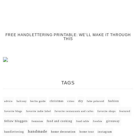
FREE HANDLETTERING PRINTABLE: WE’LL MAKE IT THROUGH
THIS
TAGS
diy
christmas
fashion
advice
balcony
berlin guide
cities
fake polaroid
favorite blogs
favorite indie label
favorite restaurants and cafes
favorite shops
featured
fellow bloggers
food and cooking
giveaway
feminism
food table
freebie
handmade
home decoration
handlettering
home tour
instagram