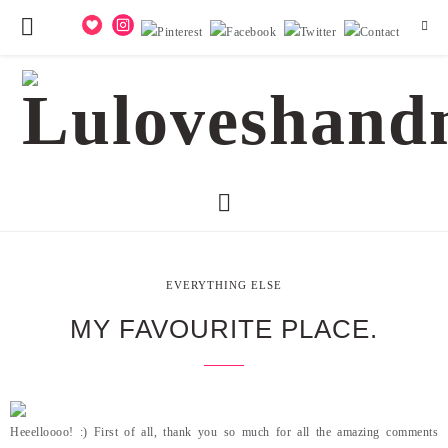
EVERYTHING ELSE
MY FAVOURITE PLACE.
Heeelloooo! :) First of all, thank you so much for all the amazing comments