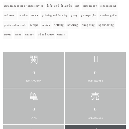
life and friends
instagram photo printing service
list
lomography
longboarding
news
painting and drawing
makeover
market
party
photography
potsdam guide
selling
sewing
sponsoring
recipe
shopping
pretty online finds
review
what I wore
travel
video
vintage
wishlist
0
0
FOLLOWERS
FOLLOWERS
0
0
FANS
FOLLOWERS