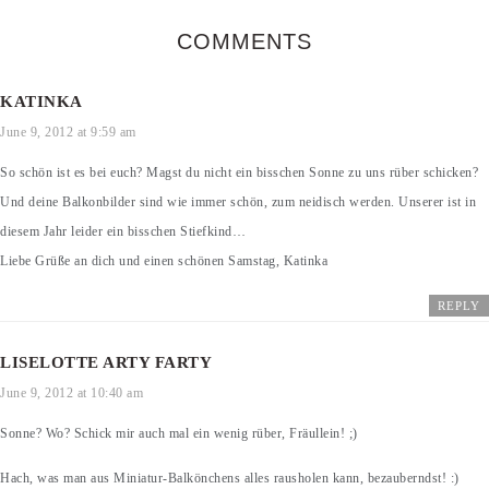
COMMENTS
KATINKA
June 9, 2012 at 9:59 am
So schön ist es bei euch? Magst du nicht ein bisschen Sonne zu uns rüber schicken?
Und deine Balkonbilder sind wie immer schön, zum neidisch werden. Unserer ist in
diesem Jahr leider ein bisschen Stiefkind…
Liebe Grüße an dich und einen schönen Samstag, Katinka
REPLY
LISELOTTE ARTY FARTY
June 9, 2012 at 10:40 am
Sonne? Wo? Schick mir auch mal ein wenig rüber, Fräullein! ;)
Hach, was man aus Miniatur-Balkönchens alles rausholen kann, bezauberndst! :)