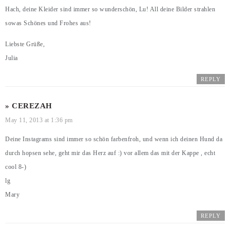
Hach, deine Kleider sind immer so wunderschön, Lu! All deine Bilder strahlen
sowas Schönes und Frohes aus!
Liebste Grüße,
Julia
REPLY
» CEREZAH
May 11, 2013 at 1:36 pm
Deine Instagrams sind immer so schön farbenfroh, und wenn ich deinen Hund da
durch hopsen sehe, geht mir das Herz auf :) vor allem das mit der Kappe , echt
cool 8-)
lg
Mary
REPLY