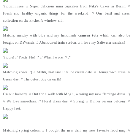
Yipppiiiiiieee! // Super delicious mini cupcakes from Niki’s Cakes in Berlin. //
Fresh and healthy organic things for the weekend. // Our basil and cress
collection on the kitchen’s window sill.
Matchy, matchy with blue and my handmade
camera tote
which can also be
bought on DaWanda. // Abandoned train station. // I love my Saltwater sandals!
Yippie! // Pretty Flo! :* // What I wore. // :*
Matching shoes. :) // Mhhh, that smell! // Ice cream date. // Homegrown cress. //
Green day. // The cutest dog on earth!
On our balcony. // Out for a walk with Mogli, wearing my new flamingo dress. :)
// We love smoothies. // Floral dress day. // Spring. // Dinner on our balcony. //
Happy feet.
Matching spring colors. // I bought the new deli, my new favorite food mag. //