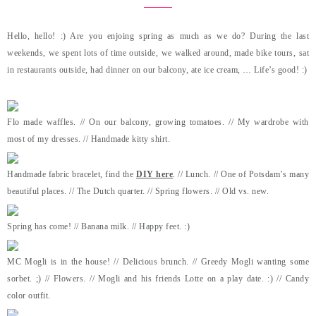
Hello, hello! :) Are you enjoing spring as much as we do? During the last
weekends, we spent lots of time outside, we walked around, made bike tours, sat
in restaurants outside, had dinner on our balcony, ate ice cream, … Life’s good! :)
Flo made waffles. // On our balcony, growing tomatoes. // My wardrobe with
most of my dresses. // Handmade kitty shirt.
Handmade fabric bracelet, find the
DIY here
. // Lunch. // One of Potsdam’s many
beautiful places. // The Dutch quarter. // Spring flowers. // Old vs. new.
Spring has come! // Banana milk. // Happy feet. :)
MC Mogli is in the house! // Delicious brunch. // Greedy Mogli wanting some
sorbet. ;) // Flowers. // Mogli and his friends Lotte on a play date. :) // Candy
color outfit.