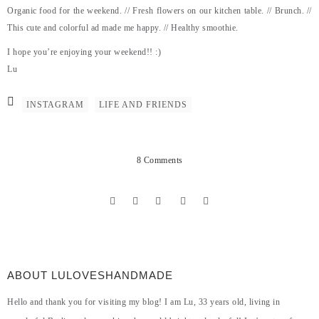
Organic food for the weekend. // Fresh flowers on our kitchen table. // Brunch. //
This cute and colorful ad made me happy. // Healthy smoothie.
I hope you’re enjoying your weekend!! :)
Lu
INSTAGRAM
LIFE AND FRIENDS
8 Comments
ABOUT LULOVESHANDMADE
Hello and thank you for visiting my blog! I am Lu, 33 years old, living in