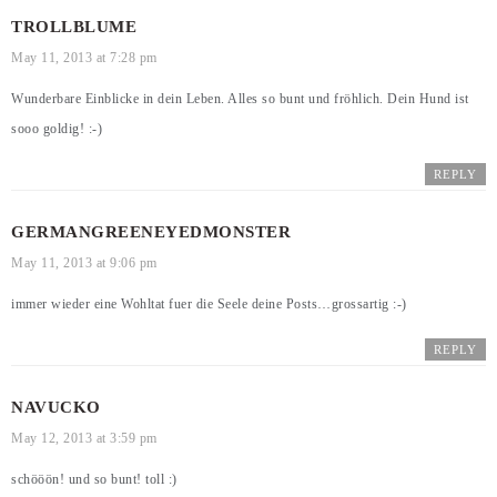
TROLLBLUME
May 11, 2013 at 7:28 pm
Wunderbare Einblicke in dein Leben. Alles so bunt und fröhlich. Dein Hund ist
sooo goldig! :-)
REPLY
GERMANGREENEYEDMONSTER
May 11, 2013 at 9:06 pm
immer wieder eine Wohltat fuer die Seele deine Posts…grossartig :-)
REPLY
NAVUCKO
May 12, 2013 at 3:59 pm
schööön! und so bunt! toll :)