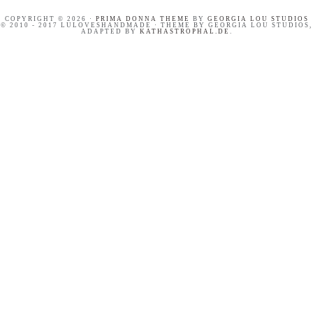
COPYRIGHT © 2026 ·
PRIMA DONNA THEME
BY
GEORGIA LOU STUDIOS
© 2010 - 2017 LULOVESHANDMADE · THEME BY GEORGIA LOU STUDIOS,
ADAPTED BY
KATHASTROPHAL.DE
.