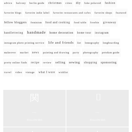
diy
christmas
fashion
advice
balcony
berlin guide
cities
fake polaroid
favorite blogs
favorite indie label
favorite restaurants and cafes
favorite shops
featured
fellow bloggers
food and cooking
giveaway
feminism
food table
freebie
handmade
home decoration
handlettering
home tour
instagram
life and friends
instagram photo printing service
list
lomography
longboarding
news
painting and drawing
makeover
market
party
photography
potsdam guide
selling
sewing
sponsoring
recipe
shopping
pretty online finds
review
what I wore
travel
video
vintage
wishlist
...
...
FOLLOWERS
FOLLOWERS